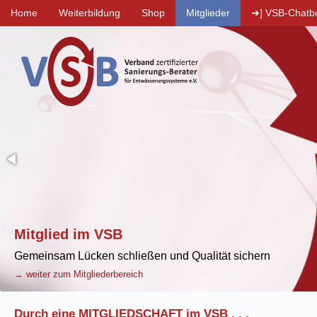
Home
Weiterbildung
Shop
Mitglieder
➜] VSB-Chatb
Titelbild
VSB
Mitgliedschaft:
Symbolische
Darstellung
eines
Experten-
Netzwerks.
Vorteile
der
Mitgliedschaft
im
Verband
zertifizierter
Sanierungs-
Berater.
→
Durch eine MITGLIEDSCHAFT im VSB . . .