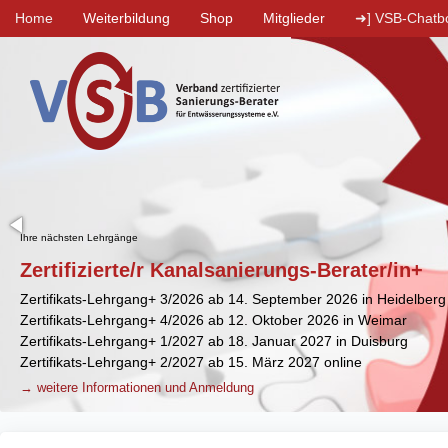
Home
Weiterbildung
Shop
Mitglieder
➜] VSB-Chatb
Erfolgreiche
Kanalsanierungs-
Beratung:
Puzzleteile
symbolisieren
die
perfekte
Lösung
und
den
Abschluss
der
Weiterbildung
zum
Zertifizierten
Kanal-
Sanierungs-
Berater
(ZKB)
→