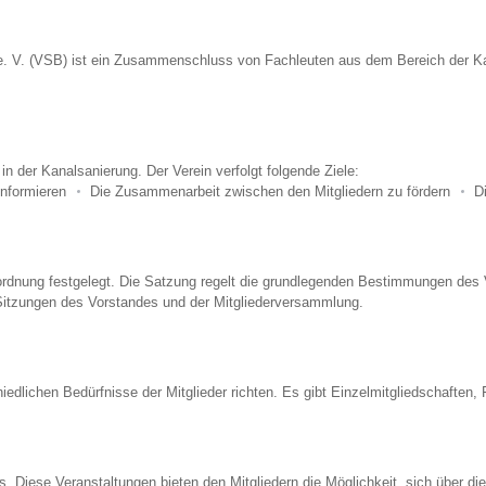
 e. V. (VSB) ist ein Zusammenschluss von Fachleuten aus dem Bereich der Ka
in der Kanalsanierung. Der Verein verfolgt folgende Ziele:
informieren
Die Zusammenarbeit zwischen den Mitgliedern zu fördern
D
dnung festgelegt. Die Satzung regelt die grundlegenden Bestimmungen des Ver
e Sitzungen des Vorstandes und der Mitgliederversammlung.
iedlichen Bedürfnisse der Mitglieder richten. Es gibt Einzelmitgliedschaften,
iese Veranstaltungen bieten den Mitgliedern die Möglichkeit, sich über die