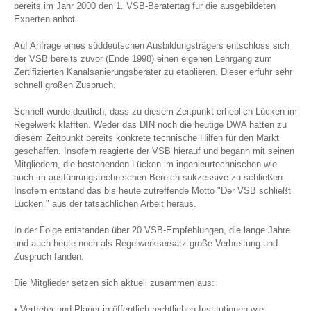
bereits im Jahr 2000 den 1. VSB-Beratertag für die ausgebildeten
Experten anbot.
Auf Anfrage eines süddeutschen Ausbildungsträgers entschloss sich
der VSB bereits zuvor (Ende 1998) einen eigenen Lehrgang zum
Zertifizierten Kanalsanierungsberater zu etablieren. Dieser erfuhr sehr
schnell großen Zuspruch.
Schnell wurde deutlich, dass zu diesem Zeitpunkt erheblich Lücken im
Regelwerk klafften. Weder das DIN noch die heutige DWA hatten zu
diesem Zeitpunkt bereits konkrete technische Hilfen für den Markt
geschaffen. Insofern reagierte der VSB hierauf und begann mit seinen
Mitgliedern, die bestehenden Lücken im ingenieurtechnischen wie
auch im ausführungstechnischen Bereich sukzessive zu schließen.
Insofern entstand das bis heute zutreffende Motto "Der VSB schließt
Lücken." aus der tatsächlichen Arbeit heraus.
In der Folge entstanden über 20 VSB-Empfehlungen, die lange Jahre
und auch heute noch als Regelwerksersatz große Verbreitung und
Zuspruch fanden.
Die Mitglieder setzen sich aktuell zusammen aus:
• Vertreter und Planer in öffentlich-rechtlichen Institutionen wie