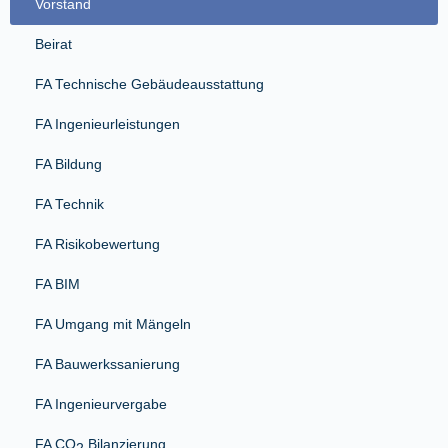
Vorstand
Beirat
FA Technische Gebäudeausstattung
FA Ingenieurleistungen
FA Bildung
FA Technik
FA Risikobewertung
FA BIM
FA Umgang mit Mängeln
FA Bauwerkssanierung
FA Ingenieurvergabe
FA CO
Bilanzierung